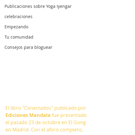
Vídeo presentación
Publicaciones sobre Yoga Iyengar
"Conectados"
celebraciones
Actualizado:
17 jun 2023
Empezando
Tu comunidad
Consejos para bloguear
El libro "Conectados" publicado por 
Ediciones Mandala
 fue presentado 
el pasado 23 de octubre en El Gong 
en Madrid. Con el aforo completo, 