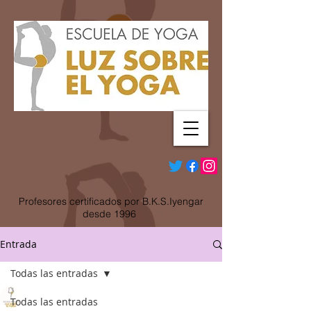
Profesores certificados por B.K.S.Iyengar
desde 1996
Entrada
Todas las entradas
Olga Jiménez
Todas las entradas
4 nov 2019
1 min de lectura