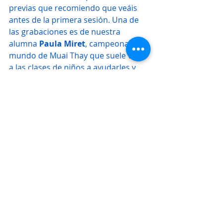
previas que recomiendo que veáis 
antes de la primera sesión. Una de 
las grabaciones es de nuestra 
alumna 
Paula Miret
, campeona del 
mundo de Muai Thay que suele venir 
a las clases de niños a ayudarles y 
que se ha encariñado mucho con 
ellos.
Por mi parte motivada por esta 
magnífica respuesta voy a ir 
grabando series distintas para que 
estos días se les haga más llevadero 
el encierro en casa. He colgado 
además un par de artículos en mi 
blog que pueden ser útiles a padres 
y a niños en esta cuarentena. Os 
deseo mucho ánimo a todos.