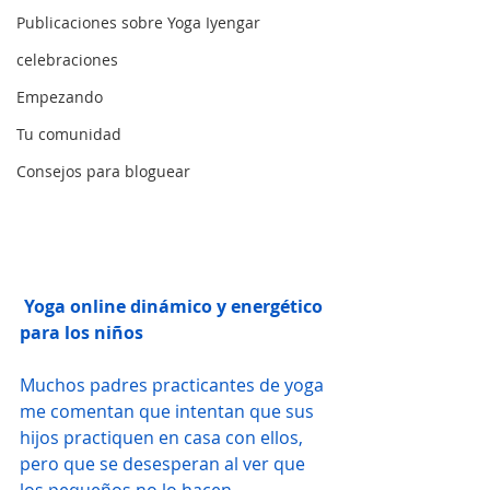
Yoga online para niños
Publicaciones sobre Yoga Iyengar
Actualizado:
17 jun 2023
celebraciones
Empezando
Tu comunidad
Consejos para bloguear
 Yoga online dinámico y energético 
para los niños
Muchos padres practicantes de yoga 
me comentan que intentan que sus 
hijos practiquen en casa con ellos, 
pero que se desesperan al ver que 