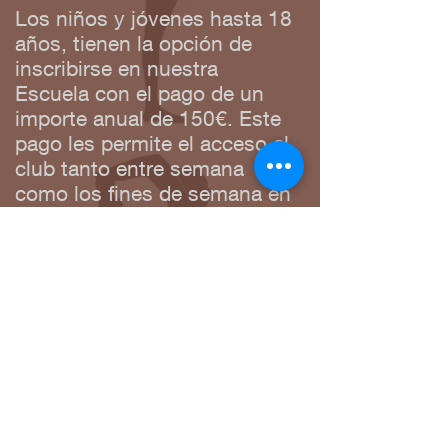
Los niños y jóvenes hasta 18
años, tienen la opción de
inscribirse en nuestra
Escuela con el pago de un
importe anual de 150€. Este
pago les permite el acceso al
club tanto entre semana
como los fines de semana en
los días en los que se
desarrollen sus clases.
Los campamentos de verano
están abiertos a todos, los
precios varían abonados/no
abonados.
Consultar
precios.
Consultar