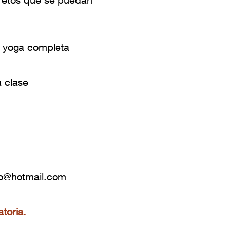
e yoga completa
a clase
ego@hotmail.com
atoria.