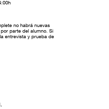
4:00h
mplete no habrá nuevas
por parte del alumno. Si
la entrevista y prueba de
I
,