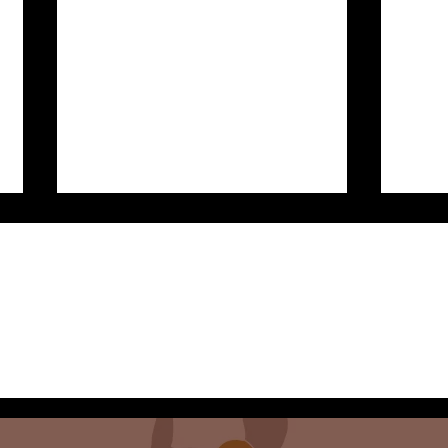
Yoga
Yoga como profesión, ¿Un
negocio?