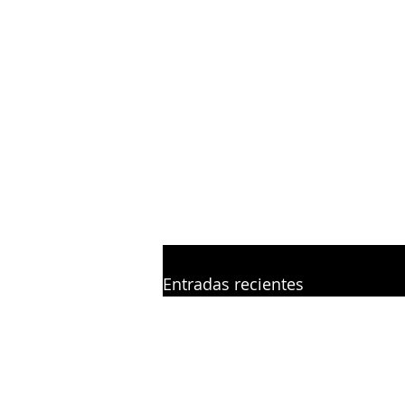
dividido en segment
médicos de medicin
por ello esta será 
reducidos para que 
el espacio necesari
Entradas recientes